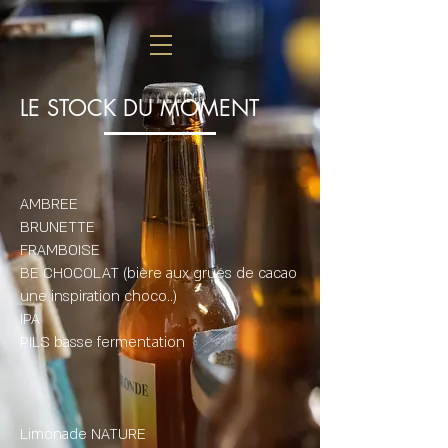
LE STOCK DU MOMENT
AMBREE
BRUNETTE
FRAMBOISE
BE CHOCOLAT (bière aux grués de cacao
une inspiration choco..)
IPA
PILS basse fermentation
Limonade NATURE